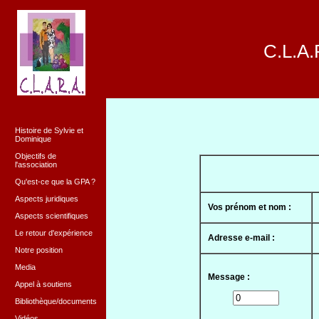
C.L.A.
Histoire de Sylvie et
Dominique
Objectifs de
l'association
Qu'est-ce que la GPA ?
Aspects juridiques
Vos prénom et nom :
Aspects scientifiques
Le retour d'expérience
Adresse e-mail :
Notre position
Media
Message :
Appel à soutiens
Bibliothèque/documents
Vidéos