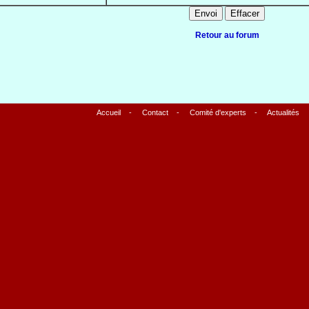
Retour au forum
Accueil
-
Contact
-
Comité d'experts
-
Actualités