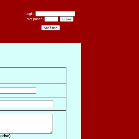
Login:
Mot passe:
orisé)