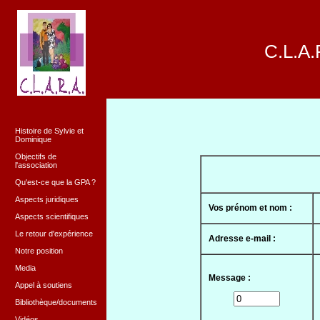
C.L.A.
Histoire de Sylvie et
Dominique
Objectifs de
l'association
Qu'est-ce que la GPA ?
Aspects juridiques
Vos prénom et nom :
Aspects scientifiques
Le retour d'expérience
Adresse e-mail :
Notre position
Media
Message :
Appel à soutiens
Bibliothèque/documents
Vidéos