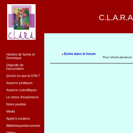
C.L.A.R.A
Ecrire dans le forum
Histoire de Sylvie et
Pour choisir plusieurs
Dominique
Objectifs de
l'association
Qu'est-ce que la GPA ?
Aspects juridiques
Aspects scientifiques
Le retour d'expérience
Notre position
Media
Appel à soutiens
Bibliothèque/documents
Vidéos