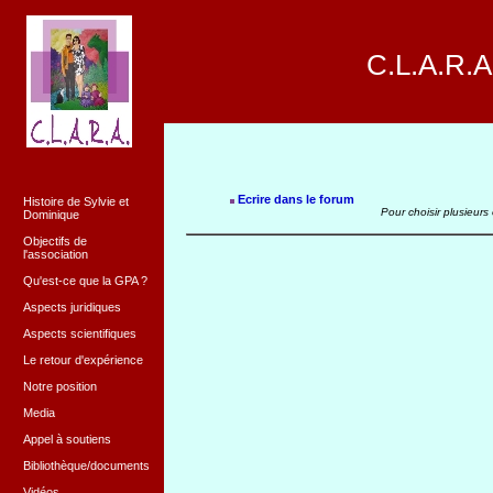
C.L.A.R.A
Ecrire dans le forum
Histoire de Sylvie et
Pour choisir plusieurs
Dominique
Objectifs de
l'association
Qu'est-ce que la GPA ?
Aspects juridiques
Aspects scientifiques
Le retour d'expérience
Notre position
Media
Appel à soutiens
Bibliothèque/documents
Vidéos