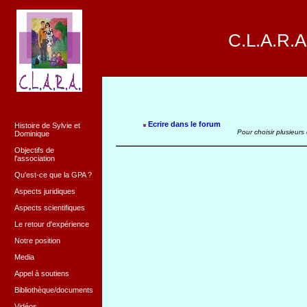
C.L.A.R.A
Ecrire dans le forum
Histoire de Sylvie et
Pour choisir plusieurs
Dominique
Objectifs de
l'association
Qu'est-ce que la GPA ?
Aspects juridiques
Aspects scientifiques
Le retour d'expérience
Notre position
Media
Appel à soutiens
Bibliothèque/documents
Vidéos