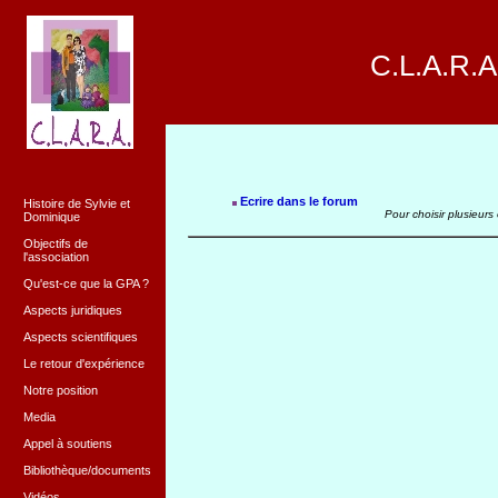
C.L.A.R.A
Ecrire dans le forum
Histoire de Sylvie et
Pour choisir plusieurs
Dominique
Objectifs de
l'association
Qu'est-ce que la GPA ?
Aspects juridiques
Aspects scientifiques
Le retour d'expérience
Notre position
Media
Appel à soutiens
Bibliothèque/documents
Vidéos