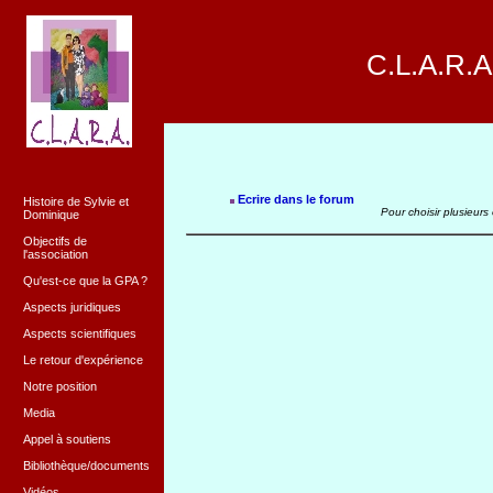
C.L.A.R.A
Ecrire dans le forum
Histoire de Sylvie et
Pour choisir plusieurs
Dominique
Objectifs de
l'association
Qu'est-ce que la GPA ?
Aspects juridiques
Aspects scientifiques
Le retour d'expérience
Notre position
Media
Appel à soutiens
Bibliothèque/documents
Vidéos